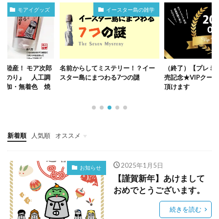
モアイグッズ
イースター島の雑学
三陸産！ モア次郎
名前からしてミステリー！？イー
（終了）【プレミ
けのり』 人工調
スター島にまつわる7つの謎
売記念★VIPクー
添加・無着色 焼
頂けます
新着順
人気順
オススメ
モアイグッズ
コラボグッズ
おもしろ雑貨・グッズ
モアイの雑学
イースター島の雑学
2025年1月5日
お知らせ
【謹賀新年】あけまして
おめでとうございます。
続きを読む