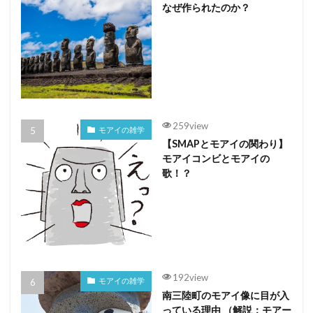
なぜ作られたのか？
259view
モアイの雑学
【SMAPとモアイの関わり】
モアイコンビとモアイの
歌！？
192view
モアイの雑学
南三陸町のモアイ像に目が入
っている理由 （解説：モアー