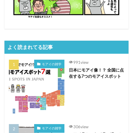
よく読まれてる記事
991view
モアイの雑学
日本にモアイ像！？ 全国に点
在する7つのモアイスポット
306view
モアイの雑学