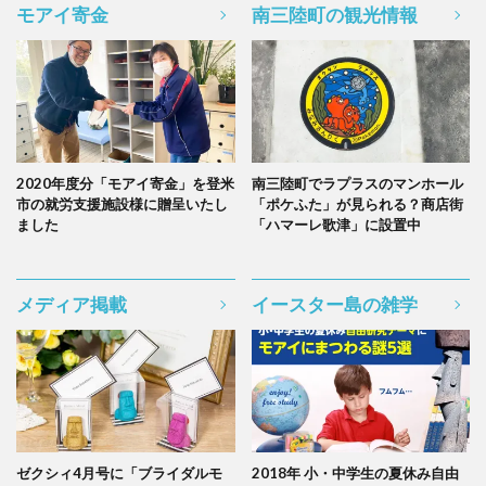
モアイ寄金
南三陸町の観光情報
2020年度分「モアイ寄金」を登米
南三陸町でラプラスのマンホール
市の就労支援施設様に贈呈いたし
「ポケふた」が見られる？商店街
ました
「ハマーレ歌津」に設置中
メディア掲載
イースター島の雑学
ゼクシィ4月号に「ブライダルモ
2018年 小・中学生の夏休み自由