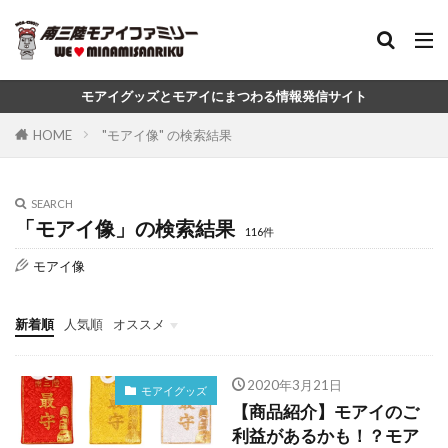
モアイグッズとモアイにまつわる情報発信サイト
HOME
"モアイ像" の検索結果
SEARCH
「モアイ像」の検索結果
116件
モアイ像
新着順
人気順
オススメ
モアイグッズ
コラボグッズ
おもしろ雑貨・グッズ
モアイの雑学
イースター島の雑学
2020年3月21日
モアイグッズ
【商品紹介】モアイのご
利益があるかも！？モア