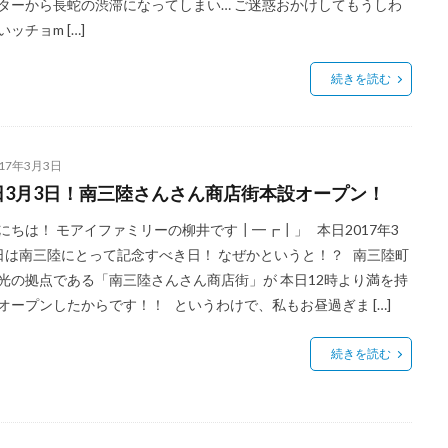
ターから長蛇の渋滞になってしまい… ご迷惑おかけしてもうしわ
いッチョm […]
続きを読む
017年3月3日
日3月3日！南三陸さんさん商店街本設オープン！
にちは！ モアイファミリーの柳井です┃━┏┃」 本日2017年3
日は南三陸にとって記念すべき日！ なぜかというと！？ 南三陸町
光の拠点である「南三陸さんさん商店街」が 本日12時より満を持
オープンしたからです！！ というわけで、私もお昼過ぎま […]
続きを読む