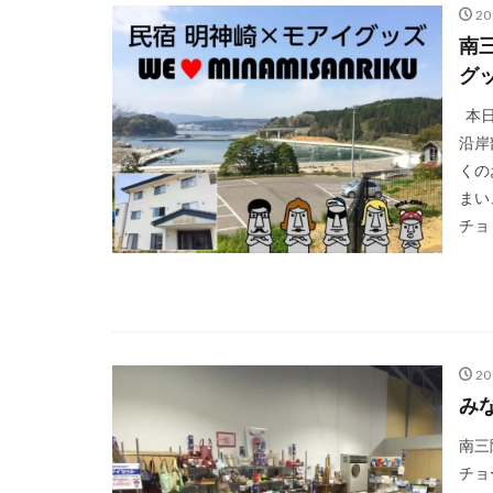
2
南
グ
本日
沿岸
くの
まい
チョ
2
み
南三
チョ