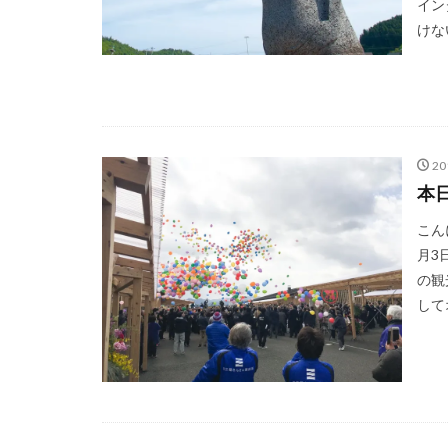
イン
けな
2
本
こん
月3
の観
して