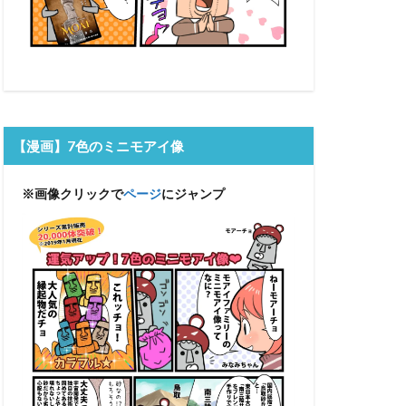
【漫画】7色のミニモアイ像
※画像クリックで
ページ
にジャンプ