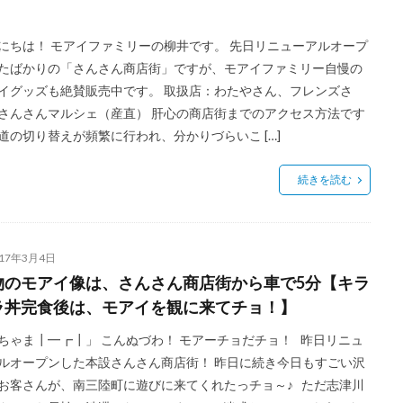
）
にちは！ モアイファミリーの柳井です。 先日リニューアルオープ
たばかりの「さんさん商店街」ですが、モアイファミリー自慢の
イグッズも絶賛販売中です。 取扱店：わたやさん、フレンズさ
さんさんマルシェ（産直） 肝心の商店街までのアクセス方法です
道の切り替えが頻繁に行われ、分かりづらいこ […]
続きを読む
017年3月4日
物のモアイ像は、さんさん商店街から車で5分【キラ
ラ丼完食後は、モアイを観に来てチョ！】
ちゃま┃━┏┃」 こんぬづわ！ モアーチョだチョ！ 昨日リニュ
ルオープンした本設さんさん商店街！ 昨日に続き今日もすごい沢
お客さんが、南三陸町に遊びに来てくれたっチョ～♪ ただ志津川