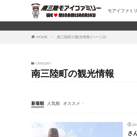
モアイファミ
モアイファミ
公式LINEス
南三陸町とモ
南三陸町のモ
HOME
南三陸町の観光情報 (ページ2)
CATEGORY
南三陸町の観光情報
新着順
人気順
オススメ
モアイグッズ
コラボグッズ
おもしろ雑貨・グッズ
モアイの雑学
イースター島の雑学
2
さ