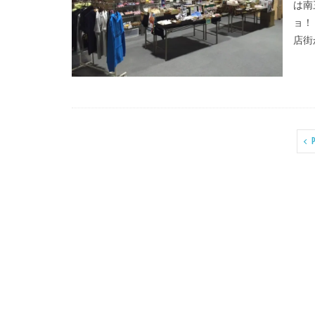
は南
ョ！
店街
P