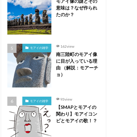
モアイ像の謎とその
意味は？なぜ作られ
たのか？
162view
モアイの雑学
南三陸町のモアイ像
に目が入っている理
由 （解説：モアーチ
ョ）
93view
モアイの雑学
【SMAPとモアイの
関わり】モアイコン
ビとモアイの歌！？