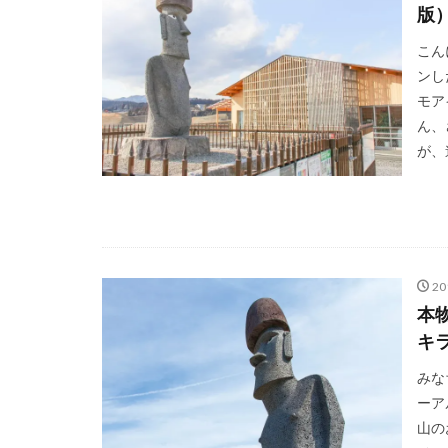
版
こん
ンし
モア
ん、
が、
2
本
キ
みな
ーア
山の