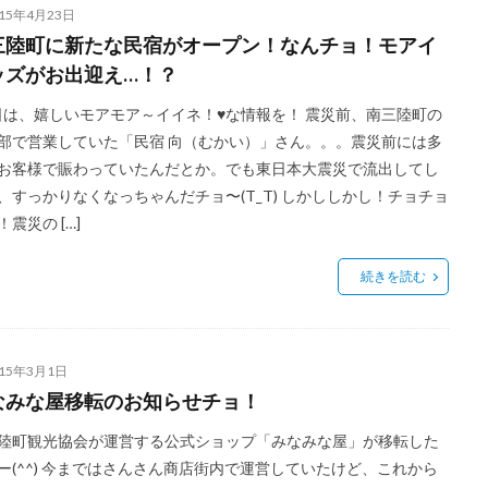
015年4月23日
三陸町に新たな民宿がオープン！なんチョ！モアイ
ッズがお出迎え…！？
は、嬉しいモアモア～イイネ！♥な情報を！ 震災前、南三陸町の
部で営業していた「民宿 向（むかい）」さん。。。震災前には多
お客様で賑わっていたんだとか。でも東日本大震災で流出してし
、すっかりなくなっちゃんだチョ〜(T_T) しかししかし！チョチョ
！震災の […]
続きを読む
015年3月1日
なみな屋移転のお知らせチョ！
陸町観光協会が運営する公式ショップ「みなみな屋」が移転した
ー(^^) 今まではさんさん商店街内で運営していたけど、これから