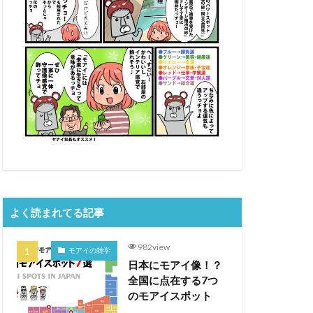
よく読まれてる記事
982view
モアイの雑学
日本にモアイ像！？
全国に点在する7つ
のモアイスポット