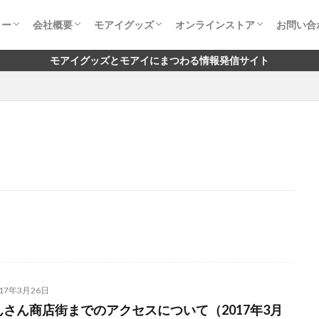
リー
会社概要
モアイグッズ
オンラインストア
お問い合
リーとは
タンプ
アイ像の関わり
アイ像までのアクセス
会社概要
代表挨拶
経営理念
社会貢献
モアイグッズ
コラボグッズ
実店舗 取扱店一覧
コンセプト・お客様の声
モアイストア 公式本店
モアイストア Amazon店
モアイストア Yahoo店
お問い
よくあ
モアイグッズとモアイにまつわる情報発信サイト
017年3月26日
んさん商店街までのアクセスについて（2017年3月