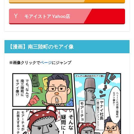
モアイストア Yahoo店
【漫画】南三陸町のモアイ像
※画像クリックで
ページ
にジャンプ