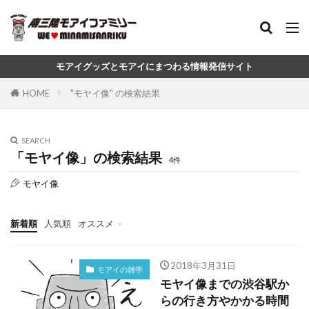
モアイグッズとモアイにまつわる情報発信サイト
HOME
"モヤイ像" の検索結果
SEARCH
「モヤイ像」の検索結果
4件
モヤイ像
新着順
人気順
オススメ
モアイグッズ
コラボグッズ
おもしろ雑貨・グッズ
モアイの雑学
イースター島の雑学
2018年3月31日
モアイの雑学
モヤイ像までの渋谷駅か
らの行き方やかかる時間