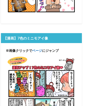
【漫画】7色のミニモアイ像
※画像クリックで
ページ
にジャンプ