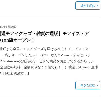
続きを読む
016年5月28日
開運モアイグッズ・雑貨の通販】モアイストア
azon店オープン！
陸町から全国にモアイグッズを届けるべく！ モアイストア
azon店がオープンしたっチョ(^^♪ なんでAmazon店かという
？？ Amazonの最高のサービスで商品をお届けできるからっチ
 全国送料無料（金額関係なく１個でも！！） 商品はAmazon倉庫
即日発送 決済方 […]
続きを読む