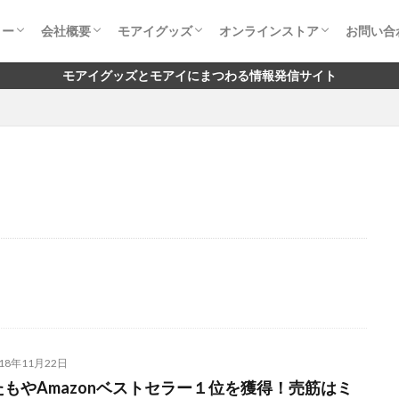
リー
会社概要
モアイグッズ
オンラインストア
お問い合
リーとは
タンプ
アイ像の関わり
アイ像までのアクセス
会社概要
代表挨拶
経営理念
社会貢献
モアイグッズ
コラボグッズ
実店舗 取扱店一覧
コンセプト・お客様の声
モアイストア 公式本店
モアイストア Amazon店
モアイストア Yahoo店
お問い
よくあ
モアイグッズとモアイにまつわる情報発信サイト
018年11月22日
たもやAmazonベストセラー１位を獲得！売筋はミ