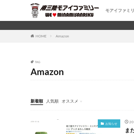
モアイファミ
モアイファミ
公式LINEス
南三陸町とモ
南三陸町のモ
HOME
Amazon
TAG
Amazon
新着順
人気順
オススメ
モアイグッズ
コラボグッズ
おもしろ雑貨・グッズ
モアイの雑学
イースター島の雑学
2
お知らせ
ま