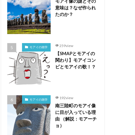
モアイ像の謎とその
意味は？なぜ作られ
たのか？
259view
モアイの雑学
【SMAPとモアイの
関わり】モアイコン
ビとモアイの歌！？
192view
モアイの雑学
南三陸町のモアイ像
に目が入っている理
由 （解説：モアーチ
ョ）