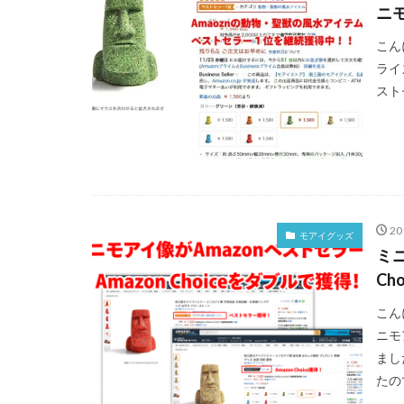
ニ
こん
ライ
スト
2
モアイグッズ
ミニ
Ch
こん
ニモ
まし
たの