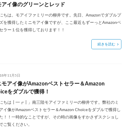
モアイ像のグリーンとレッド
にちは。モアイファミリーの柳井です。先日、Amazonでダブルプ
ズを獲得したミニモアイ像ですが、ここ最近もずーっとAmazonベ
セラー１位を獲得しております！！
続きを読む
018年11月5日
モアイ像がAmazonベストセラー＆Amazon
oiceをダブルで獲得！
にちは┃━┏┃」南三陸モアイファミリーの柳井です。弊社のミ
アイ像がAmazonベストセラー＆Amazon Choiceをダブルで獲得し
た！！一時的なことですが、その時の画像をすかさずスクショし
でご覧ください。