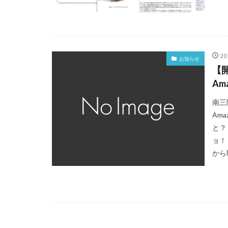
2
お知らせ
【
Am
南三
Am
と？
ョ！
から