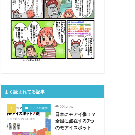
よく読まれてる記事
991view
モアイの雑学
日本にモアイ像！？
全国に点在する7つ
のモアイスポット