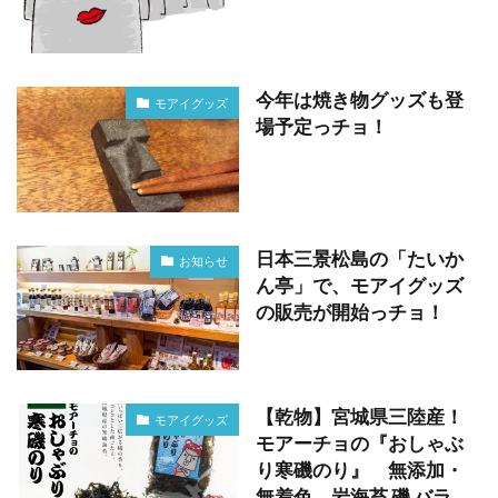
今年は焼き物グッズも登
モアイグッズ
場予定っチョ！
日本三景松島の「たいか
お知らせ
ん亭」で、モアイグッズ
の販売が開始っチョ！
【乾物】宮城県三陸産！
モアイグッズ
モアーチョの『おしゃぶ
り寒磯のり』 無添加・
無着色 岩海苔 磯 バラ