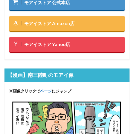
モアイストア 公式本店
モアイストア Amazon店
モアイストア Yahoo店
【漫画】南三陸町のモアイ像
※画像クリックで
ページ
にジャンプ