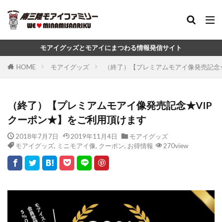
モアイグッズとモアイにまつわる情報発信サイト
HOME
モアイグッズ
（終了）【プレミアムモアイ像発売記念★
（終了）【プレミアムモアイ像発売記念★VIP
クーポン★】をご利用頂けます
2018年7月7日
2019年11月4日
モアイグッズ
モアイグッズ
,
ミニモアイ像
,
クーポン
,
お得情報
270view