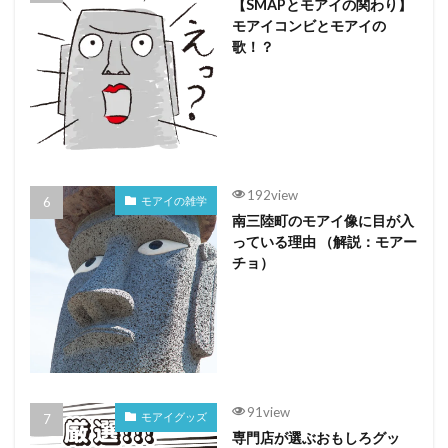
【SMAPとモアイの関わり】
モアイコンビとモアイの
歌！？
192view
モアイの雑学
南三陸町のモアイ像に目が入
っている理由 （解説：モアー
チョ）
91view
モアイグッズ
専門店が選ぶおもしろグッ